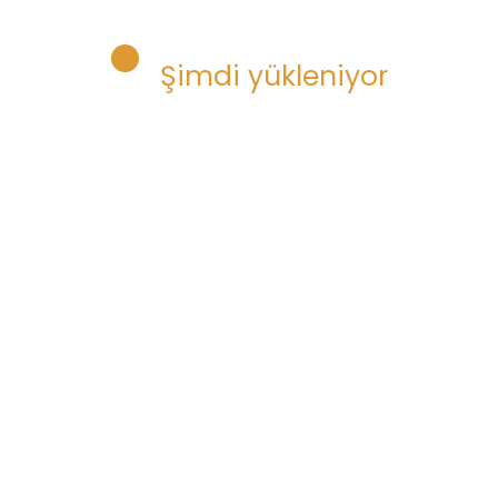
GENEL
PILAV/MAKARNA
TEYZE TARIFLERI
Şimdi yükleniyor
Sade Pirinç Pilavı
Emine Güreşçi
21 Ocak 2015
Emine
,
,
,
,
,
Teyze
Pilav
Pirinç
Pirinç Pilavı
Sade Pilav
Tel Tel
,
,
,
Pilav
Teyze Yemekleri
Teyzeyemekleri
Yemek
Tarifleri
Pilav yemeklerimizin olmazsa olmazıdır.
Nedense çocuklar çok sever. Büyük oğluma
3-4 yaşlarındayken bu akşam ne yapalım…
Daha fazlasını oku